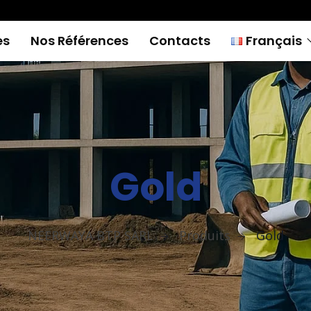
es
Nos Références
Contacts
Français
Français
English
Gold
NEERWAYA BTP SARL
Produits
Gold