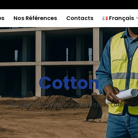
es
Nos Références
Contacts
Français
Français
English
Cotton
NEERWAYA BTP SARL
Produits
Cotton